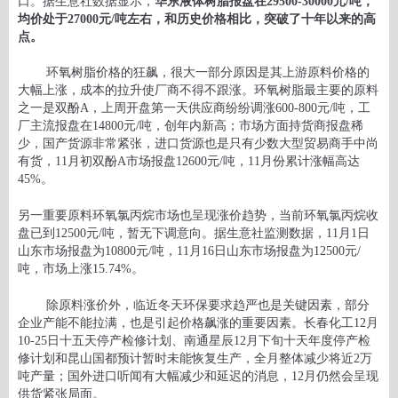
口。据生意社数据显示，
华东液体树脂报盘在29500-30000元/吨，
均价处于27000元/吨左右，和历史价格相比，突破了十年以来的高
点。
环氧树脂价格的狂飙，很大一部分原因是其上游原料价格的
大幅上涨，成本的拉升使厂商不得不跟涨。环氧树脂最主要的原料
之一是双酚A，上周开盘第一天供应商纷纷调涨600-800元/吨，工
厂主流报盘在14800元/吨，创年内新高；市场方面持货商报盘稀
少，国产货源非常紧张，进口货源也是只有少数大型贸易商手中尚
有货，11月初双酚A市场报盘12600元/吨，11月份累计涨幅高达
45%。
另一重要原料环氧氯丙烷市场也呈现涨价趋势，当前环氧氯丙烷收
盘已到12500元/吨，暂无下调意向。据生意社监测数据，11月1日
山东市场报盘为10800元/吨，11月16日山东市场报盘为12500元/
吨，市场上涨15.74%。
除原料涨价外，临近冬天环保要求趋严也是关键因素，部分
企业产能不能拉满，也是引起价格飙涨的重要因素。长春化工12月
10-25日十五天停产检修计划、南通星辰12月下旬十天年度停产检
修计划和昆山国都预计暂时未能恢复生产，全月整体减少将近2万
吨产量；国外进口听闻有大幅减少和延迟的消息，12月仍然会呈现
供货紧张局面。